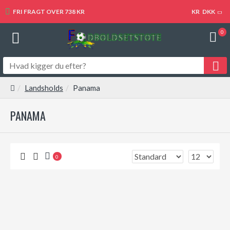
FRI FRAGT OVER 738 KR
KR
DKK
0
Landsholds
Panama
PANAMA
0