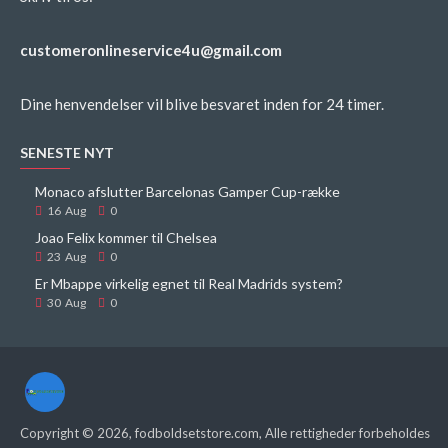
customeronlineservice4u@gmail.com
Dine henvendelser vil blive besvaret inden for 24 timer.
SENESTE NYT
Monaco afslutter Barcelonas Gamper Cup-række
16
Aug
0
Joao Felix kommer til Chelsea
23
Aug
0
Er Mbappe virkelig egnet til Real Madrids system?
30
Aug
0
Copyright ©
2026
, fodboldsetstore.com, Alle rettigheder forbeholdes