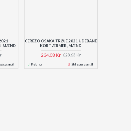
2021
CEREZO OSAKA TRØJE 2021 UDEBANE
R ,MÆND
KORT ÆRMER ,MÆND
234.08 Kr
r
628.63 Kr
spørgsmål
Køb nu
Stil spørgsmål