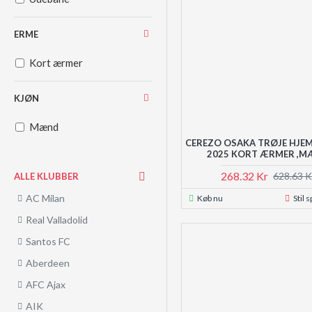
ERME
Kort ærmer
KJØN
Mænd
CEREZO OSAKA TRØJE HJE
2025 KORT ÆRMER ,
268.32 Kr
628.63 K
ALLE KLUBBER
AC Milan
Køb nu
Stil 
Real Valladolid
Santos FC
Aberdeen
AFC Ajax
AIK