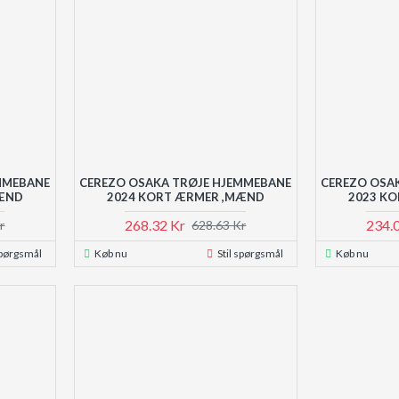
MMEBANE
CEREZO OSAKA TRØJE HJEMMEBANE
CEREZO OSA
MÆND
2024 KORT ÆRMER ,MÆND
2023 K
268.32 Kr
234.
r
628.63 Kr
spørgsmål
Køb nu
Stil spørgsmål
Køb nu