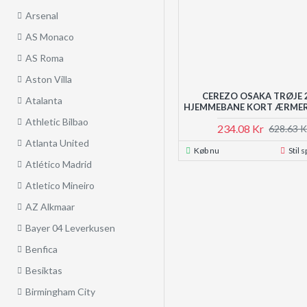
Arsenal
AS Monaco
AS Roma
Aston Villa
CEREZO OSAKA TRØJE 
Atalanta
HJEMMEBANE KORT ÆRME
Athletic Bilbao
234.08 Kr
628.63 K
Atlanta United
Køb nu
Stil 
Atlético Madrid
Atletico Mineiro
AZ Alkmaar
Bayer 04 Leverkusen
Benfica
Besiktas
Birmingham City