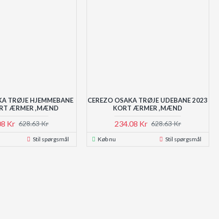
KA TRØJE HJEMMEBANE
CEREZO OSAKA TRØJE UDEBANE 2023
ORT ÆRMER ,MÆND
KORT ÆRMER ,MÆND
08 Kr
234.08 Kr
628.63 Kr
628.63 Kr
Stil spørgsmål
Køb nu
Stil spørgsmål