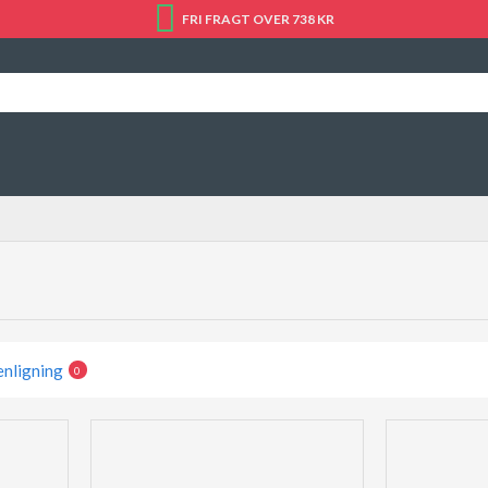
FRI FRAGT OVER 738 KR
nligning
0