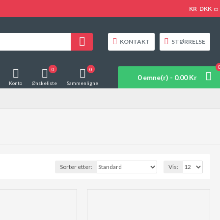
KR
DKK
KONTAKT
STØRRELSE
0
0
0 emne(r) - 0.00 Kr
Konto
Ønskeliste
Sammenligne
Sorter etter:
Vis: