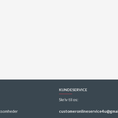
KUNDESERVICE
Skriv til os:
rksomheder
customeronlineservice4u@gmai