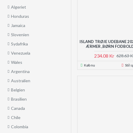
Algeriet
Honduras
Jamaica
Slovenien
ISLAND TRØJE UDEBANE 20
Sydafrika
ÆRMER ,BØRN FODBOL
Venezuela
234.08 Kr
628.63 K
Wales
Køb nu
Stil 
Argentina
Australien
Belgien
Brasilien
Canada
Chile
Colombia