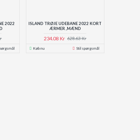
NE 2022
ISLAND TRØJE UDEBANE 2022 KORT
D
ÆRMER ,MÆND
234.08 Kr
r
628.63 Kr
spørgsmål
Køb nu
Stil spørgsmål