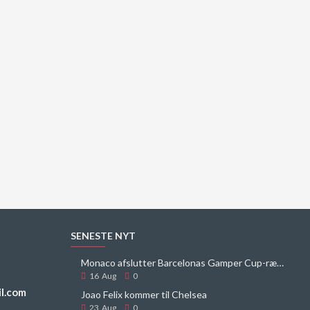
SENESTE NYT
Monaco afslutter Barcelonas Gamper Cup-række
16
Aug
0
l.com
Joao Felix kommer til Chelsea
23
Aug
0