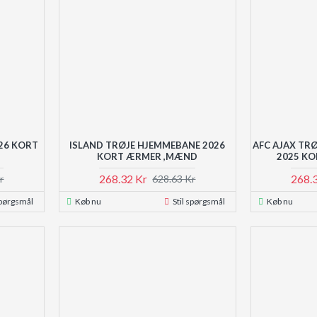
26 KORT
ISLAND TRØJE HJEMMEBANE 2026
AFC AJAX TRØ
KORT ÆRMER ,MÆND
2025 K
268.32 Kr
268.
r
628.63 Kr
spørgsmål
Køb nu
Stil spørgsmål
Køb nu