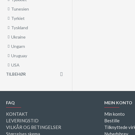
Tunesien
Tyrkiet
Tyskland
Ukraine
Ungarn
Uruguay
USA
TILBEHØR
FAQ
MEIN KONTO
KONTAKT
Min konto
LEVERINGSTID
Bestille
VILKÅR OG BETINGELSER
Tilknyttede vi
Størrelses skema
Nyhedsbrev