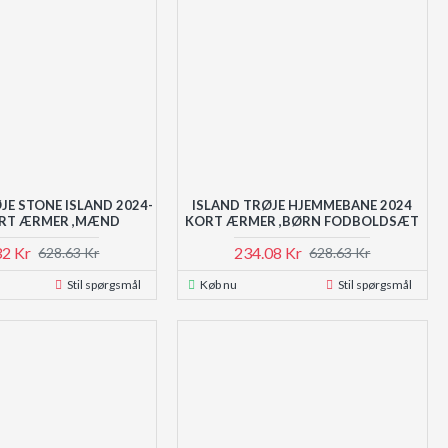
JE STONE ISLAND 2024-
ISLAND TRØJE HJEMMEBANE 2024
ORT ÆRMER ,MÆND
KORT ÆRMER ,BØRN FODBOLDSÆT
32 Kr
234.08 Kr
628.63 Kr
628.63 Kr
Stil spørgsmål
Køb nu
Stil spørgsmål