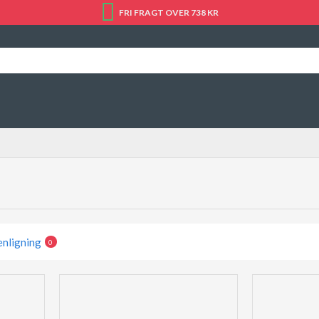
FRI FRAGT OVER 738 KR
nligning
0