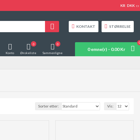
KR
DKK
KONTAKT
STØRRELSE
0
0
0 emne(r) - 0.00 Kr
Konto
Ønskeliste
Sammenligne
Sorter etter:
Vis: