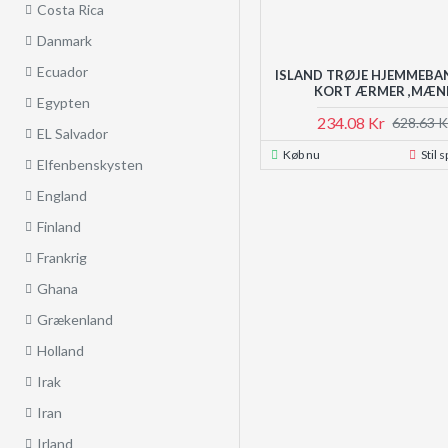
Costa Rica
Danmark
Ecuador
ISLAND TRØJE HJEMMEBA
KORT ÆRMER ,MÆN
Egypten
234.08 Kr
628.63 K
EL Salvador
Køb nu
Stil 
Elfenbenskysten
England
Finland
Frankrig
Ghana
Grækenland
Holland
Irak
Iran
Irland