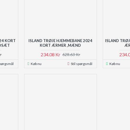
24 KORT
ISLAND TRØJE HJEMMEBANE 2024
ISLAND TRØ
DSÆT
KORT ÆRMER ,MÆND
ÆR
234.08 Kr
234.
r
628.63 Kr
spørgsmål
Køb nu
Stil spørgsmål
Køb nu