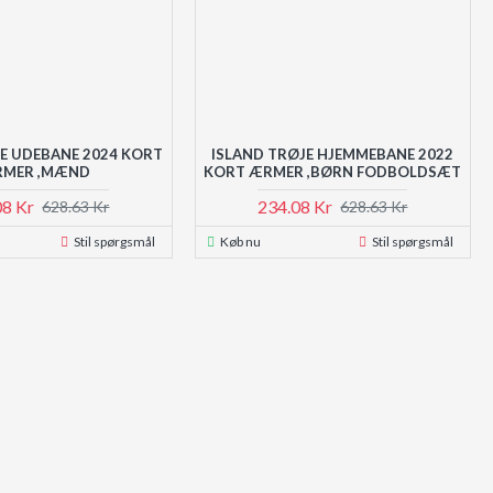
JE UDEBANE 2024 KORT
ISLAND TRØJE HJEMMEBANE 2022
MER ,MÆND
KORT ÆRMER ,BØRN FODBOLDSÆT
08 Kr
234.08 Kr
628.63 Kr
628.63 Kr
Stil spørgsmål
Køb nu
Stil spørgsmål