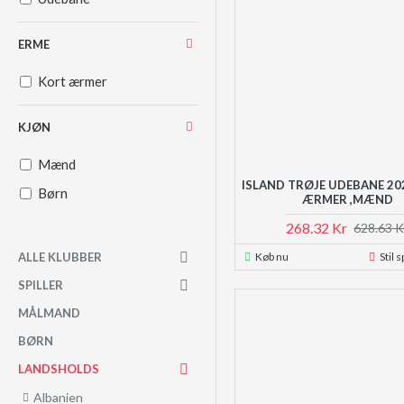
ERME
Kort ærmer
KJØN
Mænd
ISLAND TRØJE UDEBANE 20
Børn
ÆRMER ,MÆND
268.32 Kr
628.63 K
Køb nu
Stil 
ALLE KLUBBER
SPILLER
MÅLMAND
BØRN
LANDSHOLDS
Albanien